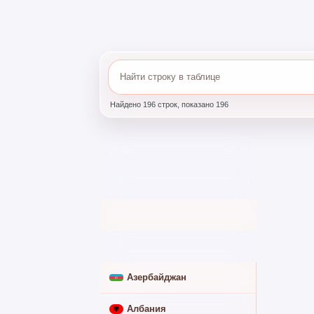
Общую информацию по направлениям перево
таблице ниже.
Найдено 196 строк, показано 196
СТРАНА
ИЗ РОССИИ
Абхазия
➖
Австралия
➖
Австрия
➖
Азербайджан
✅
Албания
➖