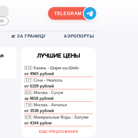
TELEGRAM
ИЯ
🛫 ЗА ГРАНИЦУ
АЭРОПОРТЫ
ая
Лучшие цены
🇪🇬 Казань - Шарм-эш-Шейх
от 4965 рублей
🇮🇹 Сочи - Неаполь
от 6109 рублей
🇬🇺 Москва - Сухум
за 4818 рублей
🇹🇷 Москва - Анталья
от 3538 рублей
🇬🇪 Минеральные Воды - Батуми
ссии
от 4344 рубля
шли
ЕЩЕ ПРЕДЛОЖЕНИЯ