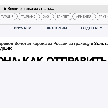
ТУРЦИЯ
ТАИЛАНД
ОАЭ
ЕГИПЕТ
АРМЕНИЯ
ГРУЗ
М
ИЗУЧАЕМ
ЭКОНОМИМ
ОТДЫХАЕМ
еревод Золотая Корона из России за границу
»
Золот
Турцию
она: Как отправить
 Турцию
16
 значительные сложности при переводе денежных средств из Ро
сотни банков находятся под санкциями, а с российского рынка у
 осуществлять переводы в Турцию действительно довольно