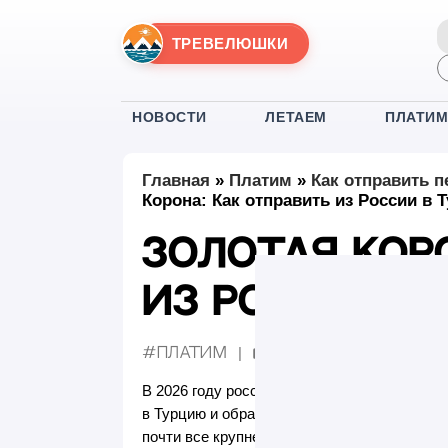
ТРЕВЕЛЮШКИ
НОВОСТИ
ЛЕТАЕМ
ПЛАТИ
Главная
»
Платим
»
Как отправить п
Корона: Как отправить из России в 
Золотая Кор
из России в
#Платим
24 декабря 2025
|
05:
Опубликовано:
В 2026 году россияне все еще испытывают
в Турцию и обратно. На фоне, когда более 
почти все крупнейшие платежные системы,