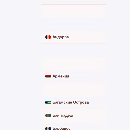
Алжир
➖
Ангола
➖
Андорра
➖
Антигуа и Барбуда
➖
Аргентина
➖
Армения
✅
Афганистан
➖
Багамские Острова
➖
Бангладеш
➖
Барбадос
➖