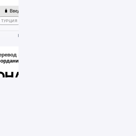
ТУРЦИЯ
ТАИЛАНД
ОАЭ
ЕГИПЕТ
АРМЕНИЯ
ГРУЗ
М
ИЗУЧАЕМ
ЭКОНОМИМ
ОТДЫХАЕМ
еревод Золотая Корона из России за границу
»
Золот
 Иорданию
она: Как отправить
 Иорданию
16
 значительные сложности при переводе денежных средств из Ро
е сотни банков находятся под санкциями, а с российского рынка
темы, осуществлять переводы в Иорданию действительно дово