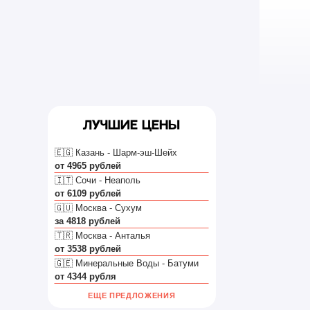
TELEGRAM
ИЯ
🛫 ЗА ГРАНИЦУ
АЭРОПОРТЫ
ая
Лучшие цены
🇪🇬 Казань - Шарм-эш-Шейх
от 4965 рублей
🇮🇹 Сочи - Неаполь
от 6109 рублей
🇬🇺 Москва - Сухум
за 4818 рублей
🇹🇷 Москва - Анталья
от 3538 рублей
🇬🇪 Минеральные Воды - Батуми
ссии
от 4344 рубля
ЕЩЕ ПРЕДЛОЖЕНИЯ
льно