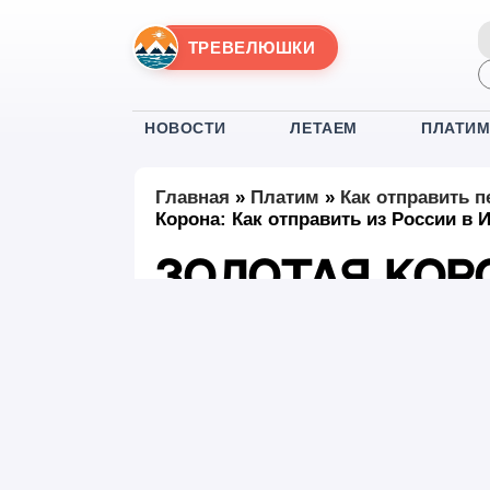
ТРЕВЕЛЮШКИ
НОВОСТИ
ЛЕТАЕМ
ПЛАТИ
Главная
»
Платим
»
Как отправить п
Корона: Как отправить из России в
Золотая Кор
из России в
#Платим
24 декабря 2025
|
05:
Опубликовано:
В 2026 году россияне все еще испытывают
в Иорданию и обратно. На фоне, когда боле
ушли почти все крупнейшие платежные сис