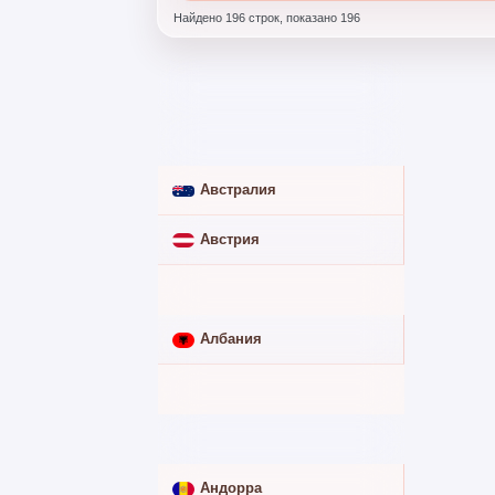
Найдено 196 строк, показано 196
СТРАНА
ИЗ РОССИИ
Абхазия
➖
Австралия
➖
Австрия
➖
Азербайджан
✅
Албания
➖
Алжир
➖
Ангола
➖
Андорра
➖