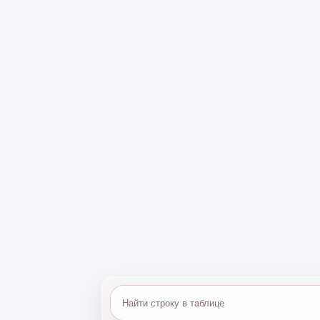
«Золотая Корона» является одной из посл
работает в России, при этом нужно понимат
границу доступны в ограниченное число стр
обратном направлении еще меньше.
Доступны ли пер
России в Иордан
К сожалению, переводы «Золотая Корона» и
На момент публикации материала переводы
Вьетнам, Грецию, Грузию, Израиль, Казахст
Узбекистан и Южную Корею. Ниже можете и