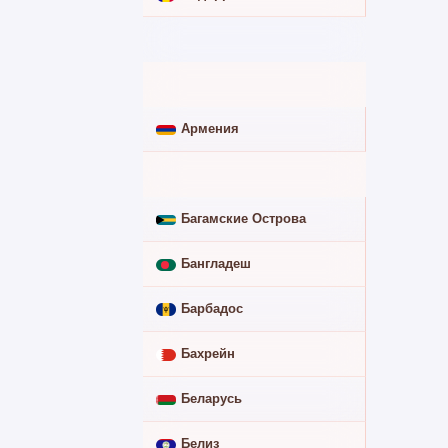
Антигуа и Барбуда
➖
Аргентина
➖
Армения
✅
Афганистан
➖
Багамские Острова
➖
Бангладеш
➖
Барбадос
➖
Бахрейн
➖
Беларусь
✅
Белиз
➖