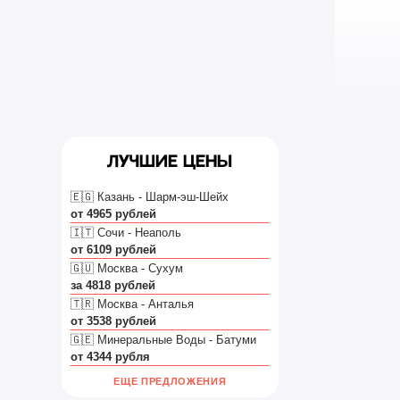
TELEGRAM
ИЯ
🛫 ЗА ГРАНИЦУ
АЭРОПОРТЫ
ая
Лучшие цены
🇪🇬 Казань - Шарм-эш-Шейх
от 4965 рублей
🇮🇹 Сочи - Неаполь
от 6109 рублей
🇬🇺 Москва - Сухум
за 4818 рублей
🇹🇷 Москва - Анталья
от 3538 рублей
🇬🇪 Минеральные Воды - Батуми
ссии
от 4344 рубля
и
ЕЩЕ ПРЕДЛОЖЕНИЯ