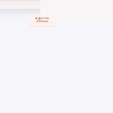
В ДРУГИЕ
В РОССИЮ
ВАЛЮТА
СТРАНЫ
➖
➖
➖
➖
➖
➖
➖
✅
➖
✅
➖
AZN, EUR, USD, RUB
➖
➖
➖
➖
➖
➖
➖
➖
➖
➖
➖
➖