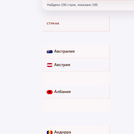
Найдено 196 строк, показано 196
СТРАНА
ИЗ РОССИИ
Абхазия
➖
Австралия
➖
Австрия
➖
Азербайджан
✅
Албания
➖
Алжир
➖
Ангола
➖
Андорра
➖