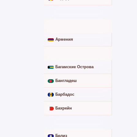
Антигуа и Барбуда
➖
Аргентина
➖
Армения
✅
Афганистан
➖
Багамские Острова
➖
Бангладеш
➖
Барбадос
➖
Бахрейн
➖
Беларусь
✅
Белиз
➖