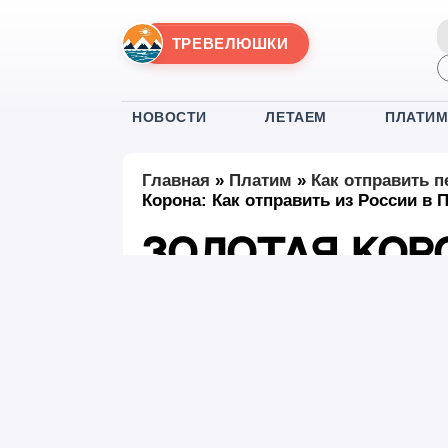
ТРЕВЕЛЮШКИ
НОВОСТИ
ЛЕТАЕМ
ПЛАТИ
Главная
»
Платим
»
Как отправить п
Корона: Как отправить из России в 
Золотая Кор
из России в 
#Платим
24 декабря 2025
|
05:
Опубликовано:
В 2026 году россияне все еще испытывают
в Перу и обратно. На фоне, когда более со
почти все крупнейшие платежные системы,