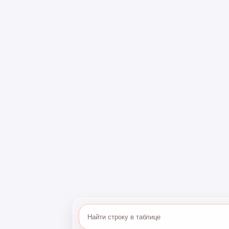
«Золотая Корона» является одной из посл
работает в России, при этом нужно понимат
границу доступны в ограниченное число стр
обратном направлении еще меньше.
Доступны ли пер
России в Перу
К сожалению, переводы «Золотая Корона» и
На момент публикации материала переводы
Вьетнам, Грецию, Грузию, Израиль, Казахст
Узбекистан и Южную Корею. Ниже можете и