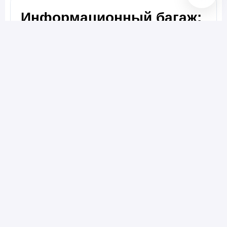
Информационный багаж:
Можно ли сейчас улететь из России за
границу
В каких странах можно пить воду из
под крана
Всякие полезные ссылки
Все авиабилеты на
Авиасейлс
Все отели по России на
Яндекс.Путешествия
/ за границей на
Trip.com
Все Esim на
Yesim