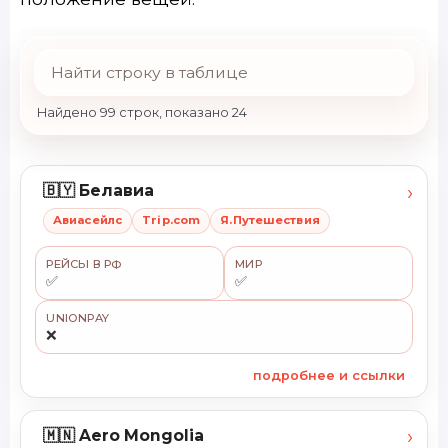
Найдено 99 строк, показано 24
›
🇧🇾 Белавиа
Авиасейлс
Trip.com
Я.Путешествия
РЕЙСЫ В РФ
МИР
✅
✅
UNIONPAY
❌
подробнее и ссылки
›
🇲🇳 Aero Mongolia