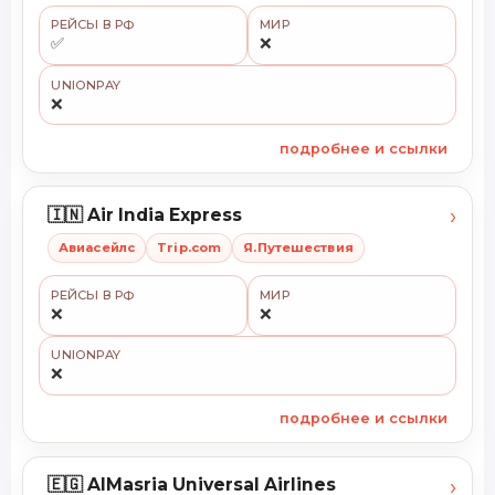
РЕЙСЫ В РФ
МИР
✅
❌
UNIONPAY
❌
подробнее и ссылки
›
🇮🇳 Air India Express
Авиасейлс
Trip.com
Я.Путешествия
РЕЙСЫ В РФ
МИР
❌
❌
UNIONPAY
❌
подробнее и ссылки
›
🇪🇬 AlMasria Universal Airlines