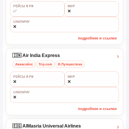
РЕЙСЫ В РФ
МИР
✅
❌
UNIONPAY
❌
подробнее и ссылки
›
🇮🇳 Air India Express
Авиасейлс
Trip.com
Я.Путешествия
РЕЙСЫ В РФ
МИР
❌
❌
UNIONPAY
❌
подробнее и ссылки
›
🇪🇬 AlMasria Universal Airlines