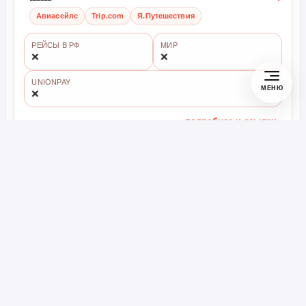
Авиасейлс
Trip.com
Я.Путешествия
РЕЙСЫ В РФ
МИР
❌
❌
UNIONPAY
МЕНЮ
❌
подробнее и ссылки
Показано 24 из 99
Показать ещё 24
Показать все 99