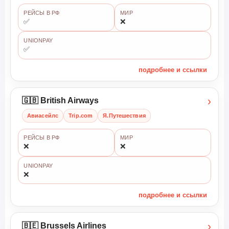
РЕЙСЫ В РФ
МИР
✅
❌
UNIONPAY
✅
подробнее и ссылки
›
🇬🇧 British Airways
Авиасейлс
Trip.com
Я.Путешествия
РЕЙСЫ В РФ
МИР
❌
❌
UNIONPAY
❌
подробнее и ссылки
›
🇧🇪 Brussels Airlines