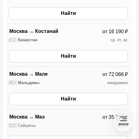
Найти
Москва
→
Костанай
от 16 190 ₽
🇰🇿
Казахстан
ср, пт, вс
Найти
Москва
→
Мале
от 72 066 ₽
🇲🇻
Мальдивы
ежедневно
Найти
Москва
→
Маэ
от 35 710 ₽
МЕНЮ
🇸🇨 Сейшелы
ср, сб