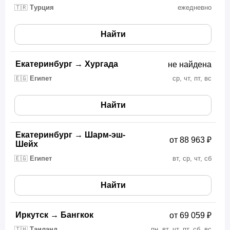
🇹🇷
Турция
ежедневно
Найти
Екатеринбург
→
Хургада
не найдена
🇪🇬
Египет
ср, чт, пт, вс
Найти
Екатеринбург
→
Шарм-эш-
от 88 963 ₽
Шейх
🇪🇬
Египет
вт, ср, чт, сб
Найти
Иркутск
→
Бангкок
от 69 059 ₽
🇹🇭
Таиланд
пн, вт, чт, пт, сб, вс