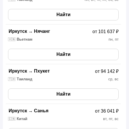
Найти
Иркутск
→
Нячанг
от 101 637 ₽
🇻🇳
Вьетнам
пн, пт
Найти
Иркутск
→
Пхукет
от 94 142 ₽
🇹🇭
Таиланд
ср, вс
Найти
Иркутск
→
Санья
от 36 041 ₽
🇨🇳
Китай
вт, пт, вс