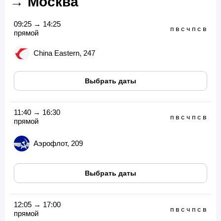
→ Москва
09:25 → 14:25
п
в
с
ч
п
с
в
прямой
China Eastern, 247
Выбрать даты
11:40 → 16:30
п
в
с
ч
п
с
в
прямой
Аэрофлот, 209
Выбрать даты
12:05 → 17:00
п
в
с
ч
п
с
в
прямой