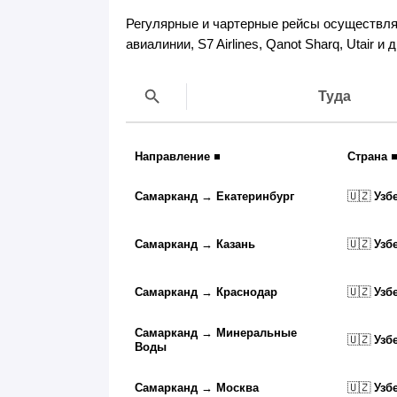
Регулярные и чартерные рейсы осуществляю
авиалинии, S7 Airlines, Qanot Sharq, Utair и д
Туда
Направление
Страна
Самарканд
→
Екатеринбург
🇺🇿
Узб
Самарканд
→
Казань
🇺🇿
Узб
Самарканд
→
Краснодар
🇺🇿
Узб
Самарканд
→
Минеральные
🇺🇿
Узб
Воды
Самарканд
→
Москва
🇺🇿
Узб