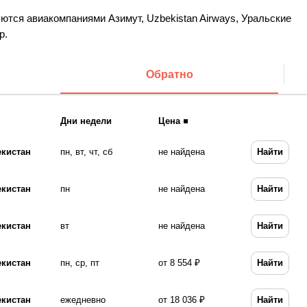
тся авиакомпаниями Азимут, Uzbekistan Airways, Уральские
р.
Обратно
Дни недели
Цена
екистан
пн, вт, чт, сб
не найдена
Найти
екистан
пн
не найдена
Найти
екистан
вт
не найдена
Найти
екистан
пн, ср, пт
от 8 554 ₽
Найти
екистан
ежедневно
от 18 036 ₽
Найти