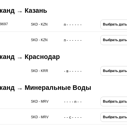
канд → Казань
п
-
-
-
-
-
-
 9697
SKD - KZN
Выбрать дат
п
-
-
-
-
-
-
SKD - KZN
Выбрать дат
канд → Краснодар
-
в
-
-
-
-
-
SKD - KRR
Выбрать дат
рканд → Минеральные Воды
-
-
-
-
п
-
-
SKD - MRV
Выбрать дат
-
-
с
-
-
-
-
SKD - MRV
Выбрать дат