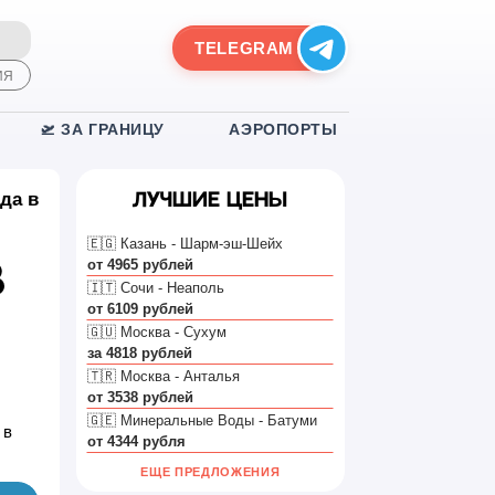
TELEGRAM
ИЯ
🛫 ЗА ГРАНИЦУ
АЭРОПОРТЫ
да в
Лучшие цены
🇪🇬 Казань - Шарм-эш-Шейх
от 4965 рублей
в
🇮🇹 Сочи - Неаполь
от 6109 рублей
🇬🇺 Москва - Сухум
за 4818 рублей
🇹🇷 Москва - Анталья
от 3538 рублей
🇬🇪 Минеральные Воды - Батуми
 в
от 4344 рубля
ЕЩЕ ПРЕДЛОЖЕНИЯ