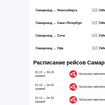
Самарканд
→
Новосибирск
🇺🇿
Узб
Самарканд
→
Санкт-Петербург
🇺🇿
Узб
Самарканд
→
Сочи
🇺🇿
Узб
Самарканд
→
Уфа
🇺🇿
Узб
Расписание рейсов Самар
01:15 → 04:20
Уральские авиалин
прямой
01:15 → 04:20
Уральские авиалин
прямой
01:15 → 04:20
Уральские авиалин
прямой