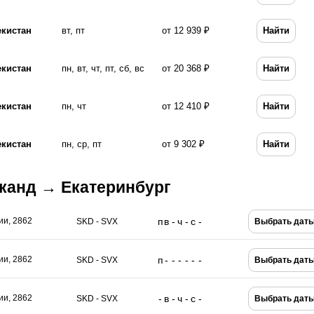
екистан
вт, пт
от 12 939 ₽
Найти
екистан
пн, вт, чт, пт, сб, вс
от 20 368 ₽
Найти
екистан
пн, чт
от 12 410 ₽
Найти
екистан
пн, ср, пт
от 9 302 ₽
Найти
канд → Екатеринбург
п
в
-
ч
-
с
-
ии, 2862
SKD - SVX
Выбрать дат
п
-
-
-
-
-
-
ии, 2862
SKD - SVX
Выбрать дат
-
в
-
ч
-
с
-
ии, 2862
SKD - SVX
Выбрать дат