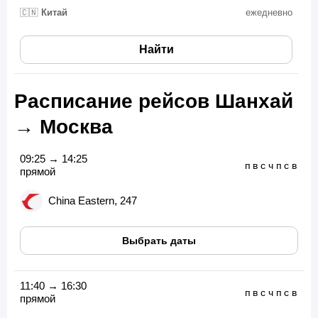
🇨🇳
Китай
ежедневно
Найти
Расписание рейсов Шанхай
→ Москва
09:25 → 14:25
п
в
с
ч
п
с
в
прямой
China Eastern, 247
Выбрать даты
11:40 → 16:30
п
в
с
ч
п
с
в
прямой