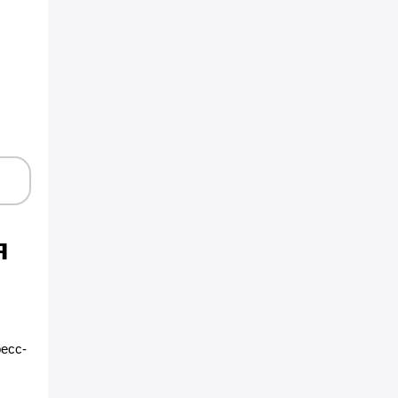
я
есс-