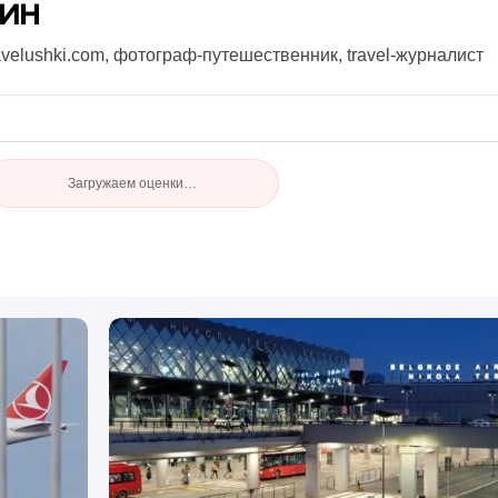
нин
avelushki.com, фотограф-путешественник, travel-журналист
Загружаем оценки…