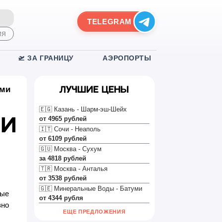
TELEGRAM
ИЯ
🛫 ЗА ГРАНИЦУ
АЭРОПОРТЫ
рми
Лучшие цены
🇪🇬 Казань - Шарм-эш-Шейх
от 4965 рублей
ми
🇮🇹 Сочи - Неаполь
от 6109 рублей
🇬🇺 Москва - Сухум
за 4818 рублей
🇹🇷 Москва - Анталья
от 3538 рублей
🇬🇪 Минеральные Воды - Батуми
мые
от 4344 рубля
вно
ЕЩЕ ПРЕДЛОЖЕНИЯ