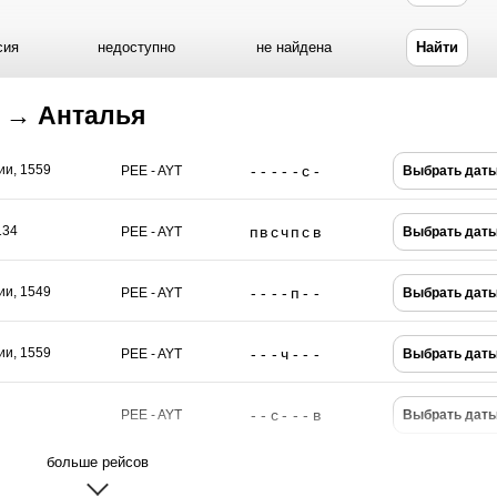
сия
недоступно
не найдена
Найти
 → Анталья
-
-
-
-
-
с
-
ии, 1559
PEE - AYT
Выбрать дат
п
в
с
ч
п
с
в
134
PEE - AYT
Выбрать дат
-
-
-
-
п
-
-
ии, 1549
PEE - AYT
Выбрать дат
-
-
-
ч
-
-
-
ии, 1559
PEE - AYT
Выбрать дат
-
-
с
-
-
-
в
PEE - AYT
Выбрать дат
больше рейсов