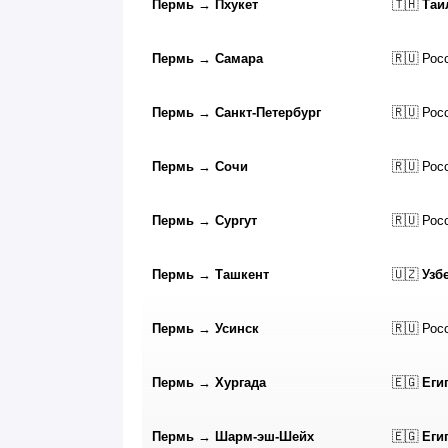
Пермь
→
Пхукет
🇹🇭
Таи
Пермь
→
Самара
🇷🇺 Рос
Пермь
→
Санкт-Петербург
🇷🇺 Рос
Пермь
→
Сочи
🇷🇺 Рос
Пермь
→
Сургут
🇷🇺 Рос
Пермь
→
Ташкент
🇺🇿
Узб
Пермь
→
Усинск
🇷🇺 Рос
Пермь
→
Хургада
🇪🇬
Еги
Пермь
→
Шарм-эш-Шейх
🇪🇬
Еги