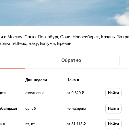
 в Москву, Санкт-Петербург, Сочи, Новосибирск, Казань. За гр
рм-эш-Шейх, Баку, Батуми, Ереван.
Обратно
Дни недели
Цена
ция
ежедневно
от 9 620 ₽
Найти
рбайджан
ср, сб
не найдена
Найти
зия
вт, пт
от 31 113 ₽
Найти