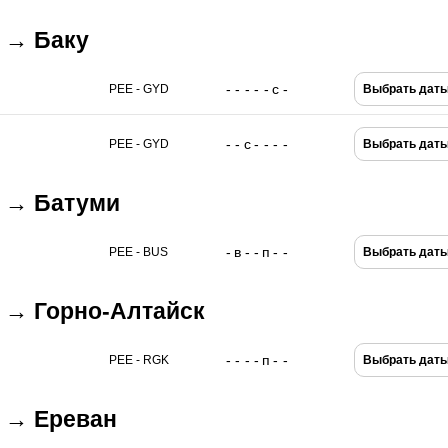
 → Баку
-
-
-
-
-
с
-
PEE - GYD
Выбрать дат
-
-
с
-
-
-
-
PEE - GYD
Выбрать дат
ь → Батуми
-
в
-
-
п
-
-
PEE - BUS
Выбрать дат
 → Горно-Алтайск
-
-
-
-
п
-
-
PEE - RGK
Выбрать дат
 → Ереван