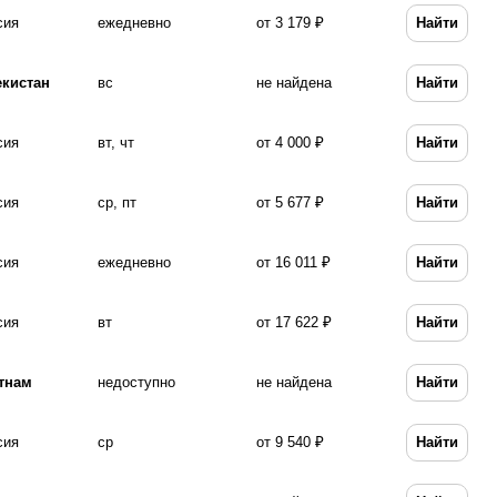
сия
ежедневно
от 3 179 ₽
Найти
екистан
вс
не найдена
Найти
сия
вт, чт
от 4 000 ₽
Найти
сия
ср, пт
от 5 677 ₽
Найти
сия
ежедневно
от 16 011 ₽
Найти
сия
вт
от 17 622 ₽
Найти
тнам
недоступно
не найдена
Найти
сия
ср
от 9 540 ₽
Найти