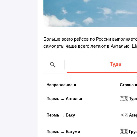
Больше всего рейсов по России выполняется
самолеты чаще всего летают в Анталью, Ша
Туда
Направление
Страна
Пермь
→
Анталья
🇹🇷
Тур
Пермь
→
Баку
🇦🇿
Азе
Пермь
→
Батуми
🇬🇪
Гру