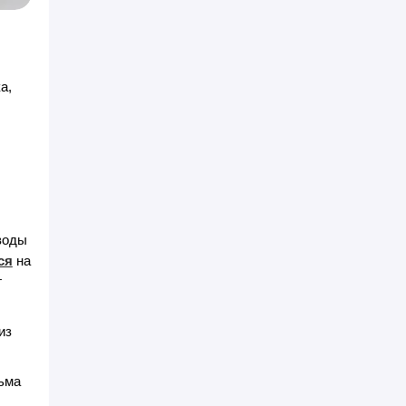
а,
воды
ся
на
г
из
сьма