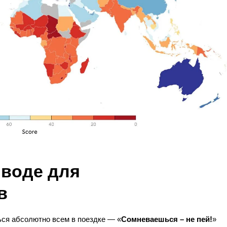
 воде для
в
ься абсолютно всем в поездке — «
Сомневаешься – не пей!
»