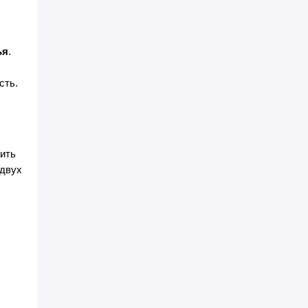
ья
.
сть.
ить
 двух