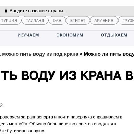
ТУРЦИЯ
ТАИЛАНД
ОАЭ
ЕГИПЕТ
АРМЕНИЯ
ГРУЗ
М
ИЗУЧАЕМ
ЭКОНОМИМ
ОТДЫХАЕМ
х можно пить воду из под крана
»
Можно ли пить воду
ть воду из крана в
22
роверяем загранпаспорта и почти наверняка спрашиваем в
 здесь можно?». Обычно большинство советов сводятся к
йте бутилированную».