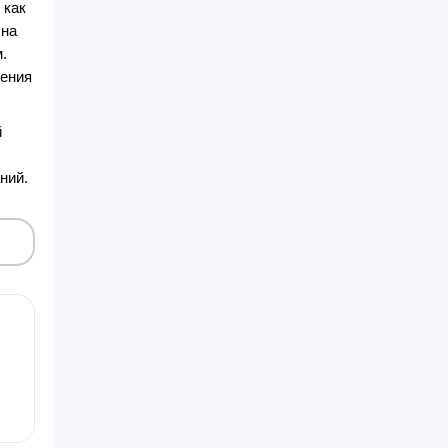
 как
 на
.
чения
й
ний.