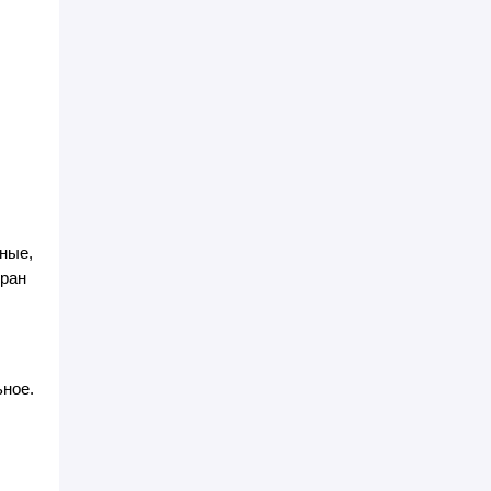
ные,
Иран
ьное.