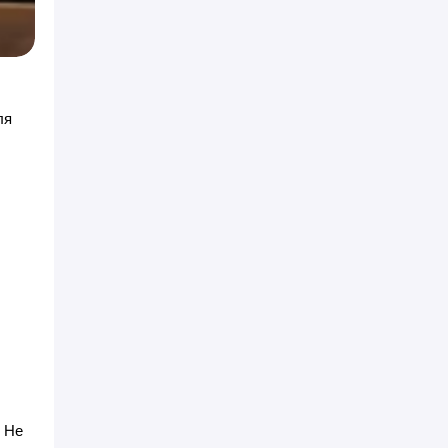
ля
. Не