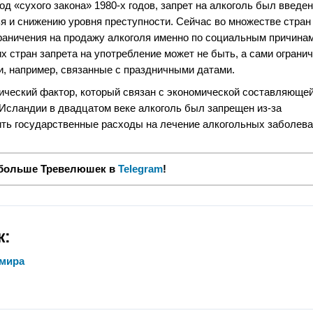
од «сухого закона» 1980-х годов, запрет на алкоголь был введен
 и снижению уровня преступности. Сейчас во множестве стран
раничения на продажу алкоголя именно по социальным причинам
х стран запрета на употребление может не быть, а сами ограни
и, например, связанные с праздничными датами.
рический фактор, который связан с экономической составляюще
 Исландии в двадцатом веке алкоголь был запрещен из-за
ить государственные расходы на лечение алкогольных заболева
 больше Тревелюшек в
Telegram
!
ж:
 мира