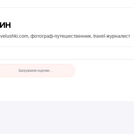
нин
avelushki.com, фотограф-путешественник, travel-журналист
Загружаем оценки…