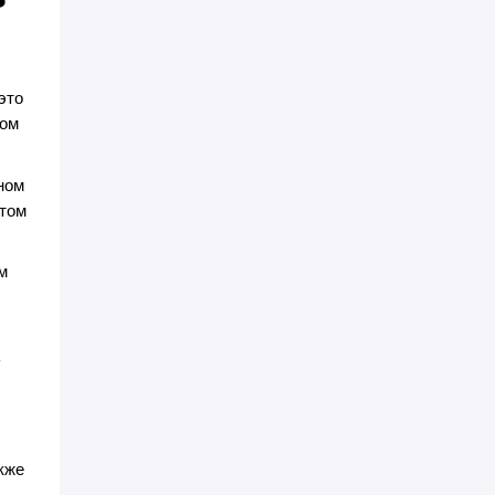
это
ном
ном
 том
м
ь
кже