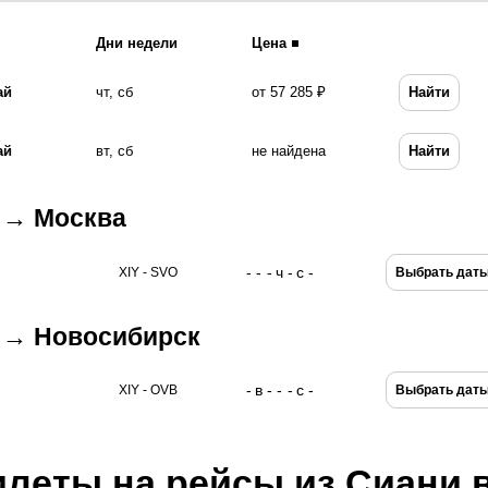
Дни недели
Цена
ай
чт, сб
от 57 285 ₽
Найти
ай
вт, сб
не найдена
Найти
 → Москва
-
-
-
ч
-
с
-
XIY - SVO
Выбрать дат
 → Новосибирск
-
в
-
-
-
с
-
XIY - OVB
Выбрать дат
илеты на рейсы из Сиани 