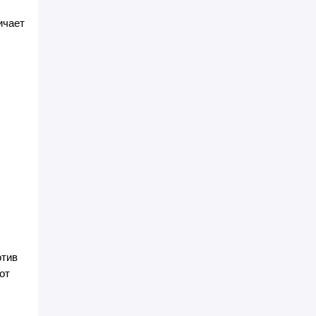
ичает
отив
от