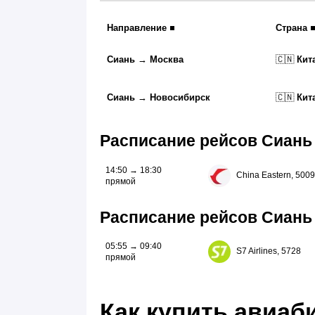
Направление
Страна
Сиань
→
Москва
🇨🇳
Кит
Сиань
→
Новосибирск
🇨🇳
Кит
Расписание рейсов Сиань
14:50 → 18:30
China Eastern, 5009
прямой
Расписание рейсов Сиань
05:55 → 09:40
S7 Airlines, 5728
прямой
Как купить авиаб