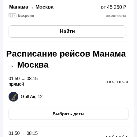
Манама
→
Москва
от 45 250 ₽
🇧🇭
Бахрейн
ежедневно
Найти
Расписание рейсов Манама
→ Москва
01:50 → 08:15
п
в
с
ч
п
с
в
прямой
Gulf Air, 12
Выбрать даты
01:50 → 08:15
-
-
с
-
-
с
-