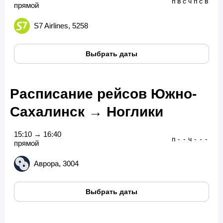
п
в
с
ч
п
с
в
прямой
S7 Airlines, 5258
Выбрать даты
Расписание рейсов Южно-
Сахалинск → Ноглики
15:10 → 16:40
п
-
-
ч
-
-
-
прямой
Аврора, 3004
Выбрать даты