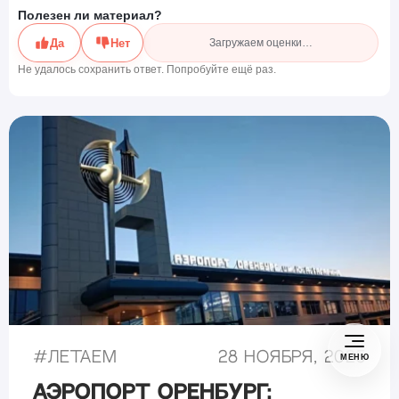
Полезен ли материал?
Да
Нет
Загружаем оценки…
Не удалось сохранить ответ. Попробуйте ещё раз.
#
Летаем
28 ноября, 2025
МЕНЮ
Аэропорт Оренбург: