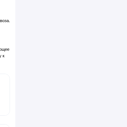
воза.
ующее
у к