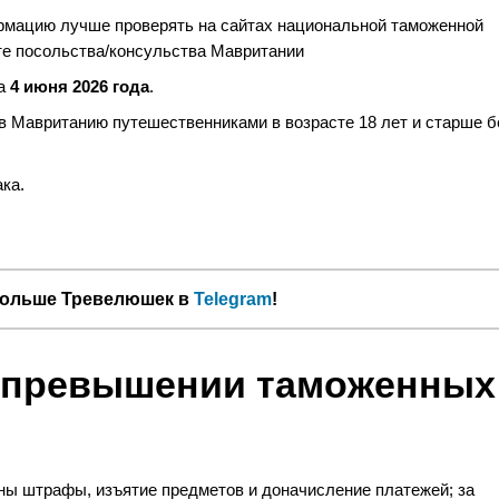
рмацию лучше проверять на сайтах национальной таможенной
те посольства/консульства Мавритании
на
4 июня 2026 года
.
 Мавританию путешественниками в возрасте 18 лет и старше б
ака.
больше Тревелюшек в
Telegram
!
 превышении таможенных
ны штрафы, изъятие предметов и доначисление платежей; за