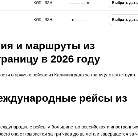
-
-
-
-
-
-
в
KGD - SSH
Выбрать дат
-
в
-
-
-
-
-
KGD - SSH
Выбрать дат
ия и маршруты из
границу в 2026 году
ости о прямых рейсах из Калининграда за границу отсутствуют.
международные рейсы из
 международные рейсы у большинство российских и иностранны
его она открывается за три часа до вылета и завершается за ч