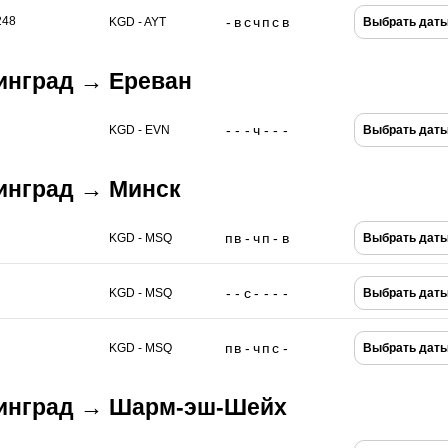
-
в
с
ч
п
с
в
248
KGD - AYT
Выбрать дат
инград → Ереван
-
-
-
ч
-
-
-
KGD - EVN
Выбрать дат
инград → Минск
п
в
-
ч
п
-
в
KGD - MSQ
Выбрать дат
-
-
с
-
-
-
-
KGD - MSQ
Выбрать дат
п
в
-
ч
п
с
-
KGD - MSQ
Выбрать дат
нинград → Шарм-эш-Шейх