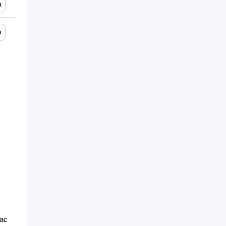
ы
ы
х
ас