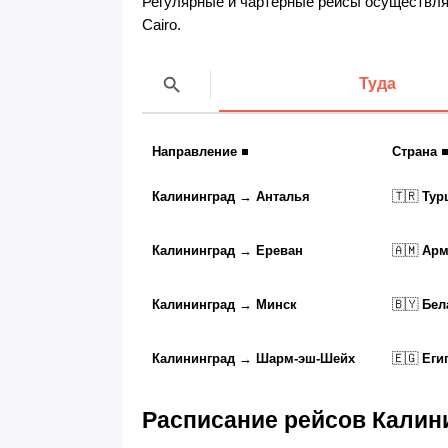
Регулярные и чартерные рейсы осуществляют
Cairo.
Туда
Направление
Страна
Калининград
→
Анталья
🇹🇷
Тур
Калининград
→
Ереван
🇦🇲
Арм
Калининград
→
Минск
🇧🇾
Бел
Калининград
→
Шарм-эш-Шейх
🇪🇬
Еги
Расписание рейсов Калин