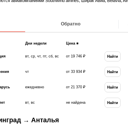
ся авиакомпаниями Southwind airlines, Ширак Авиа, Belavia, Air
Обратно
Дни недели
Цена
ция
вт, ср, чт, пт, сб, вс
от 19 746 ₽
Найти
ения
чт
от 33 934 ₽
Найти
арусь
ежедневно
от 21 370 ₽
Найти
пет
вт, вс
не найдена
Найти
инград → Анталья