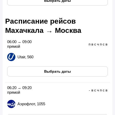
Выбрать даты
Расписание рейсов
Махачкала → Москва
06:00 → 09:00
п
в
с
ч
п
с
в
прямой
Utair, 560
Выбрать даты
06:20 → 09:20
-
в
с
ч
п
с
в
прямой
Аэрофлот, 1055