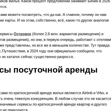
ников жилья. Какой процент предложений занимает Бенин в 2026
тся.
ами можете посмотреть, что да как. А главное, почему он нам
 карты. И на этом, собственно, всё, каких-то других аналогов
сервисы
Островок
(более 2.6 млн. вариантов размещения) и
тов размещения), но они, в первую очередь, работают с отелями
оже представлены, но все же в меньшем количестве. Тут правда
с.Путешествия, в 2024 году они официально сообщили, что
 их каталог сейчас существенно разросся.
сы посуточной аренды
ами по краткосрочной аренде жилья являются Airbnb и Vrbo, и
ь очень тяжелую конкуренцию. В любом случае это не касаетс
значимые сервисы по краткосрочной аренде квартир и другого
о не приходится.