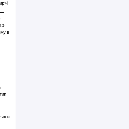
ир»!
 —
е
10-
мму в
й
тип
ся» и