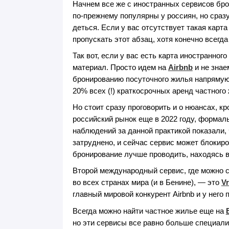
Начнем все же с иностранных сервисов бро
по-прежнему популярны у россиян, но сраз
деться. Если у вас отсутствует такая карта
пропускать этот абзац, хотя конечно всегд
Так вот, если у вас есть карта иностранног
материал. Просто идем на
Airbnb
и не знае
бронированию посуточного жилья напрямую 
20% всех (!) краткосрочных аренд частного
Но стоит сразу проговорить и о нюансах, кр
российский рынок еще в 2022 году, формаль
наблюдений за данной практикой показали,
затруднено, и сейчас сервис может блокиро
бронирование лучше проводить, находясь в 
Второй международный сервис, где можно с
во всех странах мира (и в Бенине), — это
V
главный мировой конкурент Airbnb и у него 
Всегда можно найти частное жилье еще на
но эти сервисы все равно больше специализи