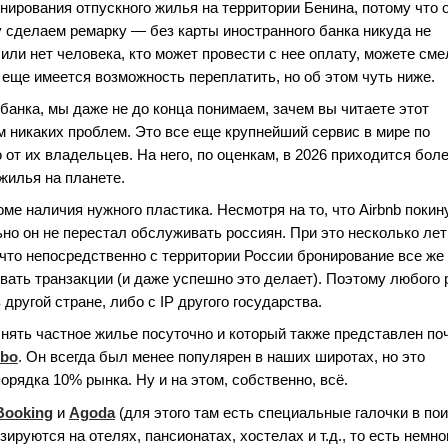
нирования отпускного жилья на территории Бенина, потому что 
у сделаем ремарку — без карты иностранного банка никуда не
 или нет человека, кто может провести с нее оплату, можете сме
а еще имеется возможность переплатить, но об этом чуть ниже.
о банка, мы даже не до конца понимаем, зачем вы читаете этот
м никаких проблем. Это все еще крупнейший сервис в мире по
от их владельцев. На него, по оценкам, в 2026 приходится бол
 жилья на планете.
оме наличия нужного пластика. Несмотря на то, что Airbnb покин
но он не перестал обслуживать россиян. При это несколько лет
 что непосредственно с территории России бронирование все же
вать транзакции (и даже успешно это делает). Поэтому любого 
другой стране, либо с IP другого государства.
нять частное жилье посуточно и который также представлен по
rbo
. Он всегда был менее популярен в наших широтах, но это
порядка 10% рынка. Ну и на этом, собственно, всё.
Booking
и
Agoda
(для этого там есть специальные галочки в пои
руются на отелях, пансионатах, хостелах и т.д., то есть немно