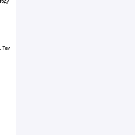
 году
. Тем
я