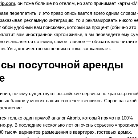
rip.com
, он тоже больше по отелям, но зато принимает карты «М
аве переплатить, и это право описывается всего одним словом
е заказывал рекламную интеграцию, то и рекламировать никого н
любой удобный вам поисковик, который за процент (обычно это 
платит вам иностранной картой жилье, а вы переведете ему су
но исчисляется сотнями, самое главное — обязательно читайте
уги. Увы, количество мошенников тоже зашкаливает.
исы посуточной аренды
е
причин, почему существуют российские сервисы по краткосрочно
нных банков у многих наших соотечественников. Спрос на такой 
едложение.
ся только один прямой аналог Airbnb, который прямо на 100%
но.ру
. В последние несколько лет он очень серьезно «прокачал
30 тысяч вариантов размещения в квартирах, гостевых домах,