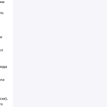
они
ло
ее
ул
рода
чти
ске),
го