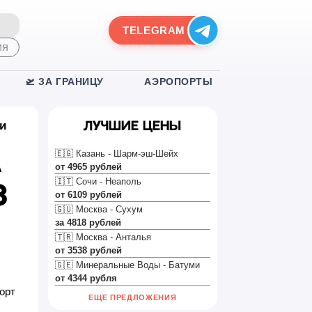
TELEGRAM
ИЯ
🛫 ЗА ГРАНИЦУ
АЭРОПОРТЫ
и
Лучшие цены
🇪🇬 Казань - Шарм-эш-Шейх
а
от 4965 рублей
🇮🇹 Сочи - Неаполь
з
от 6109 рублей
🇬🇺 Москва - Сухум
за 4818 рублей
🇹🇷 Москва - Анталья
от 3538 рублей
🇬🇪 Минеральные Воды - Батуми
от 4344 рубля
орт
ЕЩЕ ПРЕДЛОЖЕНИЯ