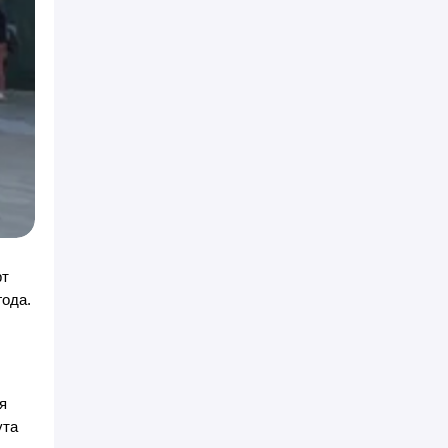
рт
года.
я
ута