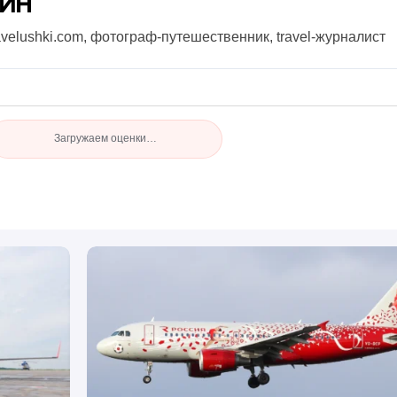
нин
avelushki.com, фотограф-путешественник, travel-журналист
Загружаем оценки…