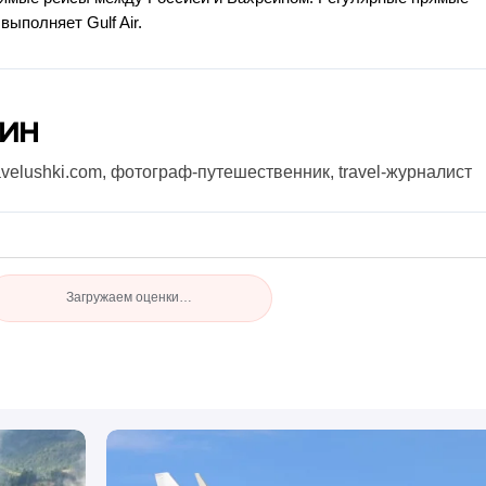
ыполняет Gulf Air.
нин
avelushki.com, фотограф-путешественник, travel-журналист
Загружаем оценки…