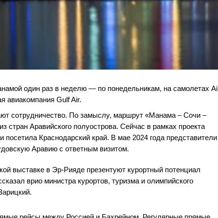
намой один раз в неделю — по понедельникам, на самолетах Ai
 авиакомпания Gulf Air.
ют сотрудничество. По замыслу, маршрут «Манама – Сочи –
из стран Аравийского полуострова. Сейчас в рамках проекта
и посетила Краснодарский край. В мае 2024 года представители
удовскую Аравию с ответным визитом.
ской выставке в Эр-Рияде презентуют курортный потенциал
сказал врио министра курортов, туризма и олимпийского
Зарицкий.
прямые рейсы между Россией и Бахрейном. Регулярные прямые