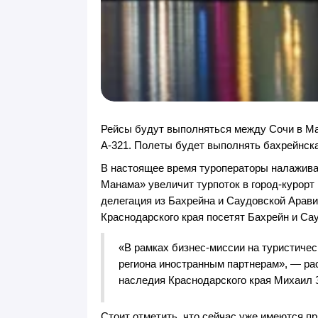
Рейсы будут выполняться между Сочи в Ма
A-321. Полеты будет выполнять бахрейнская
В настоящее время туроператоры налажива
Манама» увеличит турпоток в город-курорт 
делегация из Бахрейна и Саудовской Арави
Краснодарского края посетят Бахрейн и Са
«В рамках бизнес-миссии на туристиче
региона иностранным партнерам», — рас
наследия Краснодарского края Михаил 
Стоит отметить, что сейчас уже имеются 