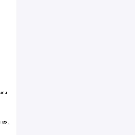
,
 или
ния.