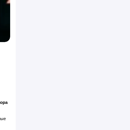
тора
рые