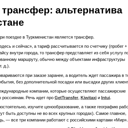
трансфер: альтернатива
стане
при поездке в Туркменистан является трансфер.
десь и сейчас», а тариф рассчитывается по счетчику (пробег +
йсу внутри города, то трансфер представляет из себя услугу п
ованному маршруту, обычно между объектами инфраструктуры
 д.).
овариваются при заказе заранее, а водитель ждет пассажира в т
рибытия, без дополнительной посадки или высадки других клиен
международные компании, которые осуществляют пассажирские
 россиянам. Речь идет про
GetTransfer
,
Kiwitaxi
и
Intui
.
остоятельно, изучите ценообразование, а также географию раб
ут быть доступны не во всех крупных городах). Самое главное,
дь, — все три компании работают с российскими картами «Мир».