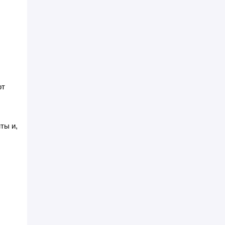
от
ты и,