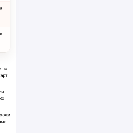
ия
ия
и по
карт
ия
30
схожи
оме