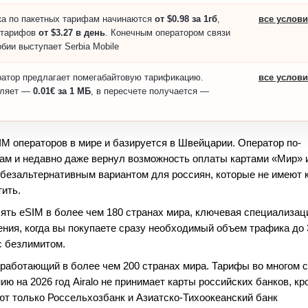
ка по пакетных тарифам начинаются
от $0.98 за 1гб
,
все услов
 тарифов
от $3.27 в день
. Конечным оператором связи
бии выступает Serbia Mobile
атор предлагает помегабайтовую тарификацию.
все услов
вляет —
0.01€ за 1 МБ
, в пересчете получается —
M операторов в мире и базируется в Швейцарии. Оператор по-
ам и недавно даже вернул возможность оплаты картами «Мир» 
 безальтернативным вариантом для россиян, которые не имеют 
тить.
ять eSIM в более чем 180 странах мира, ключевая специализац
ния, когда вы покупаете сразу необходимый объем трафика до 
с безлимитом.
работающий в более чем 200 странах мира. Тарифы во многом 
ию на 2026 год Airalo не принимает карты российских банков, кр
ают только Россельхозбанк и Азиатско-Тихоокеанский банк