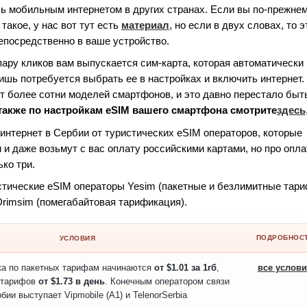
сь мобильным интернетом в других странах. Если вы по-прежнем
такое, у нас вот тут есть
материал
, но если в двух словах, то э
непосредственно в ваше устройство.
 пару кликов вам выпускается сим-карта, которая автоматически
шь потребуется выбрать ее в настройках и включить интернет.
 более сотни моделей смартфонов, и это давно перестало быт
акже по настройкам eSIM вашего смартфона смотрите
здесь
нтернет в Сербии от туристических eSIM операторов, которые
и даже возьмут с вас оплату российскими картами, но про опла
ко три.
стические eSIM операторы Yesim (пакетные и безлимитные тари
Drimsim (помегабайтовая тарификация).
ПОДРОБНОС
УСЛОВИЯ
ка по пакетных тарифам начинаются
от $1.01 за 1гб
,
все услов
 тарифов
от $1.73 в день
. Конечным оператором связи
бии выступает Vipmobile (A1) и TelenorSerbia