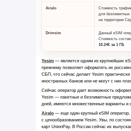
Airalo
Стоимость трафи
для безлимитных
на территории Сер
Drimsim
Данный eSIM опер
Стоимость соста
10.24€ за 1 ГБ
Yesim
— является одним из крупнейших eSI
прежнему позволяет оформлять их россиян
СБП, что сейчас делает Yesim практически
иностранных банков или не могут с них пла
Сейчас оператор дает возможность оформл
Yesim — пакетные и безлимитные предложе
дней, имеются множественные варианты и 
Airalo
— еще один крупный eSIM оператор, 
с ценообразованием Yesim. Увы, по состоян
карт UnionPay. В России сейчас их выпуск