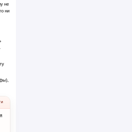
у не
то ни
ь
.
ту
фы),
ТИ
ия