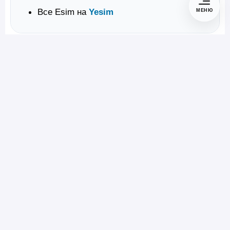
Все Esim на
Yesim
МЕНЮ
АВТОР МАТЕРИАЛА
Макс Тропинин
сооснователь и автор Travelushki.com,
фотограф-путешественник, travel-журналист
Полезен ли материал?
Да
Нет
Загружаем оценки…