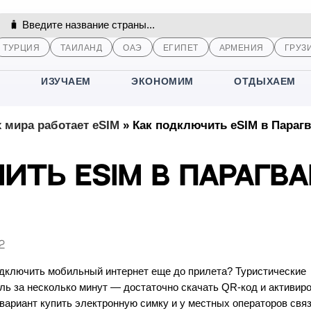
ТУРЦИЯ
ТАИЛАНД
ОАЭ
ЕГИПЕТ
АРМЕНИЯ
ГРУЗ
М
ИЗУЧАЕМ
ЭКОНОМИМ
ОТДЫХАЕМ
х мира работает eSIM
»
Как подключить eSIM в Парагв
ить eSIM в Парагва
н
2
одключить мобильный интернет еще до прилета? Туристические
ь за несколько минут — достаточно скачать QR-код и активир
 вариант купить электронную симку и у местных операторов связ