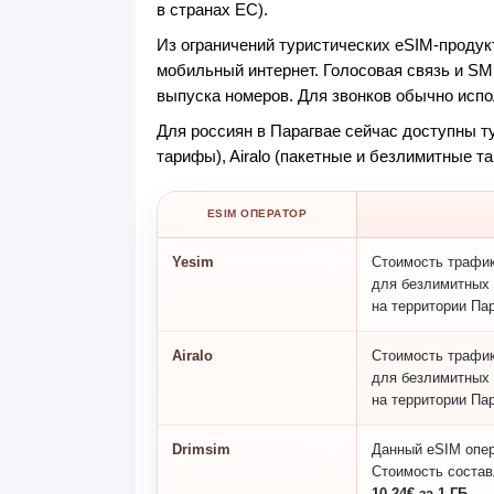
в странах ЕС).
Из ограничений туристических eSIM-продукт
мобильный интернет. Голосовая связь и SM
выпуска номеров. Для звонков обычно исп
Для россиян в Парагвае сейчас доступны т
тарифы), Airalo (пакетные и безлимитные т
ESIM ОПЕРАТОР
Yesim
Стоимость трафи
для безлимитных
на территории Пар
Airalo
Стоимость трафи
для безлимитных
на территории Пар
Drimsim
Данный eSIM опер
Стоимость соста
10.24€ за 1 ГБ