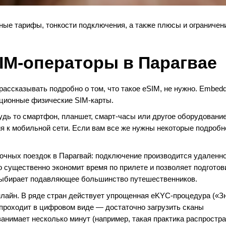
ные тарифы, тонкости подключения, а также плюсы и ограничен
IM-операторы в Парагвае
 рассказывать подробно о том, что такое eSIM, не нужно. Embed
иционные физические SIM-карты.
удь то смартфон, планшет, смарт-часы или другое оборудовани
 к мобильной сети. Если вам все же нужны некоторые подробн
очных поездок в Парагвай: подключение производится удаленно
 существенно экономит время по прилете и позволяет подготов
 выбирает подавляющее большинство путешественников.
лайн. В ряде стран действует упрощенная eKYC-процедура («З
 проходит в цифровом виде — достаточно загрузить сканы
занимает несколько минут (например, такая практика распростр