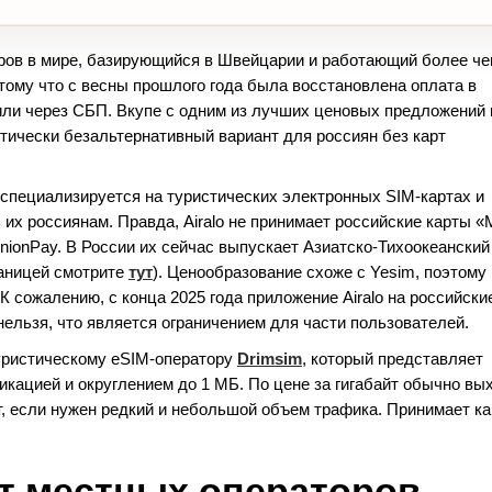
ров в мире, базирующийся в Швейцарии и работающий более че
отому что с весны прошлого года была восстановлена оплата в
или через СБП. Вкупе с одним из лучших ценовых предложений 
ктически безальтернативный вариант для россиян без карт
 специализируется на туристических электронных SIM-картах и
их россиянам. Правда, Airalo не принимает российские карты «
nionPay. В России их сейчас выпускает Азиатско-Тихоокеанский
раницей смотрите
тут
). Ценообразование схоже с Yesim, поэтому
К сожалению, с конца 2025 года приложение Airalo на российски
 нельзя, что является ограничением для части пользователей.
уристическому eSIM-оператору
Drimsim
, который представляет
икацией и округлением до 1 МБ. По цене за гигабайт обычно вы
, если нужен редкий и небольшой объем трафика. Принимает к
от местных операторов