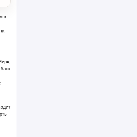
м в
на
Мир»,
 банк
е
ходит
арты