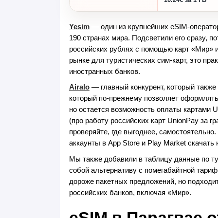
Yesim
— один из крупнейших eSIM-операто
190 странах мира. Подсветили его сразу, п
российских рублях с помощью карт «Мир» 
рынке для туристических сим-карт, это пра
иностранных банков.
Airalo
— главный конкурент, который также
который по-прежнему позволяет оформлять 
но остается возможность оплаты картами U
(про работу российских карт UnionPay за г
проверяйте, где выгоднее, самостоятельно. 
аккаунты в App Store и Play Market скачать
Мы также добавили в таблицу данные по т
собой альтернативу с помегабайтной тариф
дороже пакетных предложений, но подходит
российских банков, включая «Мир».
eSIM в Парагвае 