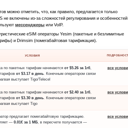
ов можно отметить, что, как правило, предлагается только
S не включены из-за сложностей регулирования и особенностей
ользуют
мессенджеры
или VoIP.
уристические eSIM операторы Yesim (пакетные и безлимитные
арифы) и Drimsim (помегабайтовая тарификация).
ПОДРОБНОС
УСЛОВИЯ
ка по пакетных тарифам начинаются
от $5.26 за 1гб
,
все услов
 тарифов
от $3.17 в день
. Конечным оператором связи
агвая выступает Tigo/Telecel
ка по пакетных тарифам начинаются
от $2.40 за 1гб
,
все услов
 тарифов
от $3.30 в день
. Конечным оператором связи
агвая выступает Tigo
атор предлагает помегабайтовую тарификацию.
все услов
вляет —
0.01€ за 1 МБ
, в пересчете получается —