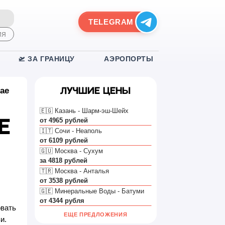
TELEGRAM
ИЯ
🛫 ЗА ГРАНИЦУ
АЭРОПОРТЫ
ае
Лучшие цены
🇪🇬 Казань - Шарм-эш-Шейх
от 4965 рублей
е
🇮🇹 Сочи - Неаполь
от 6109 рублей
🇬🇺 Москва - Сухум
за 4818 рублей
🇹🇷 Москва - Анталья
от 3538 рублей
🇬🇪 Минеральные Воды - Батуми
от 4344 рубля
овать
ЕЩЕ ПРЕДЛОЖЕНИЯ
и.