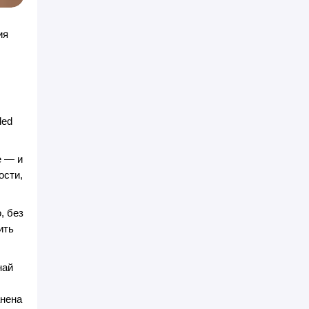
ия
ded
е — и
ости,
, без
ить
най
анена