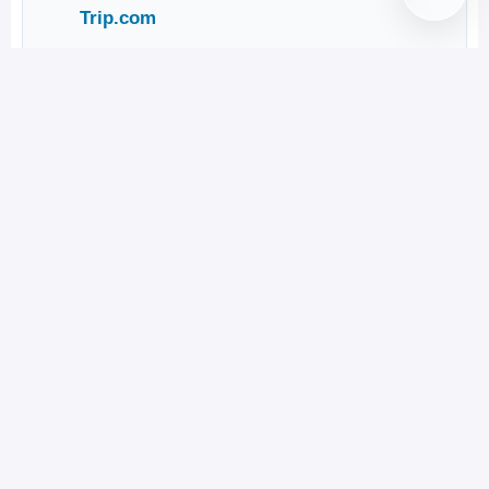
Trip.com
Все Esim на
Yesim
АВТОР МАТЕРИАЛА
Макс Тропинин
сооснователь и автор Travelushki.com,
фотограф-путешественник, travel-журналист
Полезен ли материал?