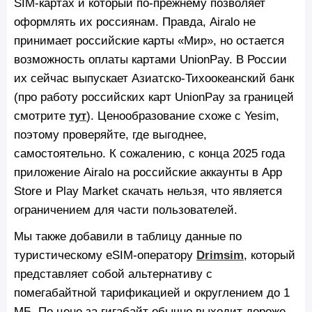
SIM-картах и который по-прежнему позволяет
оформлять их россиянам. Правда, Airalo не
принимает российские карты «Мир», но остается
возможность оплаты картами UnionPay. В России
их сейчас выпускает Азиатско-Тихоокеанский банк
(про работу российских карт UnionPay за границей
смотрите
тут
). Ценообразование схоже с Yesim,
поэтому проверяйте, где выгоднее,
самостоятельно. К сожалению, с конца 2025 года
приложение Airalo на российские аккаунты в App
Store и Play Market скачать нельзя, что является
ограничением для части пользователей.
Мы также добавили в таблицу данные по
туристическому eSIM-оператору
Drimsim
, который
представляет собой альтернативу с
помегабайтной тарификацией и округлением до 1
МБ. По цене за гигабайт обычно выходит дороже