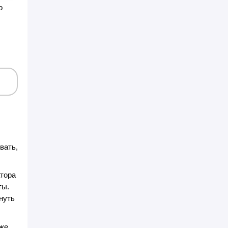
о
вать,
атора
ты.
нуть
аже