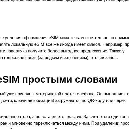
ьные условия оформления eSIM можете самостоятельно по прямы
лять локальную eSIM все же иногда имеет смысл. Например, п
ти наверняка получите более выгодное предложение. Также у
а голосовая связь (за редким исключением), это связано с
eSIM простыми словами
рый уже припаян к материнской плате телефона. Он выполняет т
од сети, ключи авторизации) загружаются по QR-коду или через
ль оператора, а не вставляете пластик. За счет этого один ап
тран и мгновенно переключаться между ними. При удалении пр