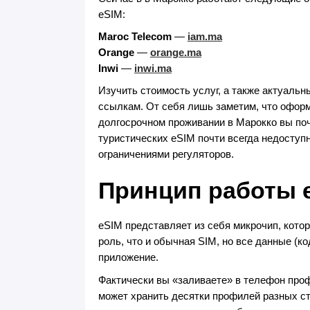
eSIM:
Maroc Telecom
—
iam.ma
Orange
—
orange.ma
Inwi
—
inwi.ma
Изучить стоимость услуг, а также актуал
ссылкам. От себя лишь заметим, что оформ
долгосрочном проживании в Марокко вы поч
туристических eSIM почти всегда недоступн
ограничениями регуляторов.
Принцип работы 
eSIM представляет из себя микрочип, кото
роль, что и обычная SIM, но все данные (к
приложение.
Фактически вы «заливаете» в телефон профи
может хранить десятки профилей разных с