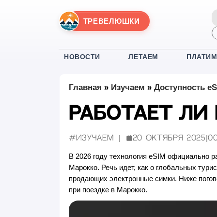
ТРЕВЕЛЮШКИ
НОВОСТИ
ЛЕТАЕМ
ПЛАТИ
Главная
»
Изучаем
»
Доступность eS
Работает ли 
#Изучаем
20 октября 2025
|
00
Опубликовано:
В 2026 году технология eSIM официально р
Марокко. Речь идет, как о глобальных тури
продающих электронные симки. Ниже погово
при поездке в Марокко.