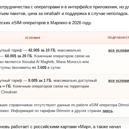
отрудничества с операторами и в интерфейсе приложения, но д
бъем пакетов, цена за гигабайт и поддержка в случае неполадок.
ских eSIM-операторов в Марокко в 2026 году.
ПОДРОБНОС
УСЛОВИЯ
тупный тариф —
42.00$ за 10 ГБ
, максимально
все услов
ф —
60.00$ за 20 ГБ
. Конечным оператором связи на
о является Itissalat Al Maghrib, Wana Morocco или
ступны безлимиты
от 3.60$
в сутки.
тупный тариф —
8.00$ за 1 ГБ
, максимально доступный
все услов
а ∞ ГБ
. Конечным оператором связи на территории
 Choukran
аших справочниках отсутствуют данные по работе eSIM оператора Drims
рокко. Информация по тарифам Drimsim в других странах
здесь
.
 вновь работает с российскими картами «Мир», а также начал