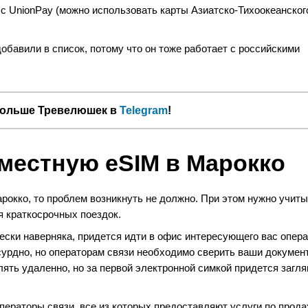
 с UnionPay (можно использовать карты Азиатско-Тихоокеанског
обавили в список, потому что он тоже работает с российскими
больше Тревелюшек в
Telegram
!
местную eSIM в Марокко
рокко, то проблем возникнуть не должно. При этом нужно учиты
я краткосрочных поездок.
чески наверняка, придется идти в офис интересующего вас опер
сурдно, но операторам связи необходимо сверить ваши докумен
ть удаленно, но за первой электронной симкой придется загля
ераторы связи, все из которых предоставляют услуги по прод