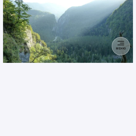
МЕНЮ
#
Изучаем
3 января, 2025
Нужен ли загранпаспорт в
Абхазию для россиян в
2025 году