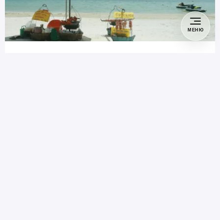
МЕНЮ
#
Изучаем
25 февраля, 2026
Как самостоятельно
добраться до острова
Самет