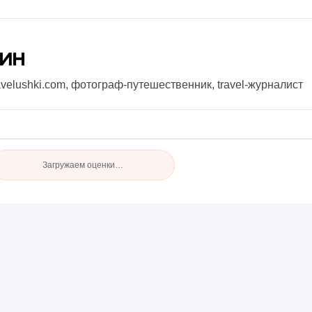
нин
avelushki.com, фотограф-путешественник, travel-журналист
Загружаем оценки…