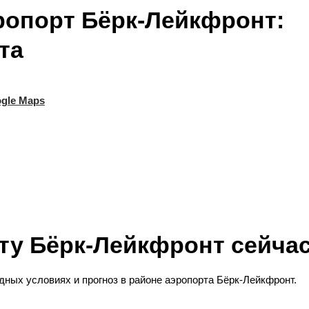
ропорт Бёрк-Лейкфронт:
та
gle Maps
ту Бёрк-Лейкфронт сейча
ных условиях и прогноз в районе аэропорта Бёрк-Лейкфронт.