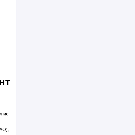
нт
ание
AO),