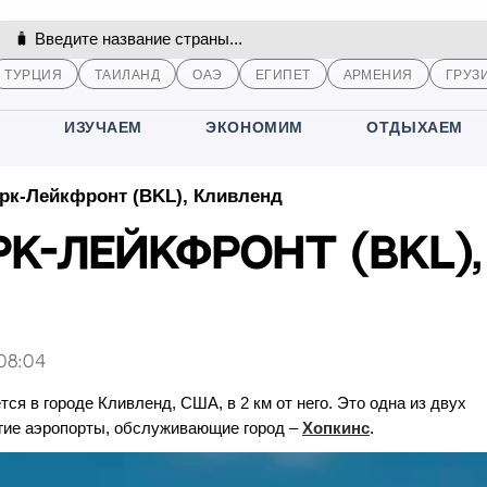
ТУРЦИЯ
ТАИЛАНД
ОАЭ
ЕГИПЕТ
АРМЕНИЯ
ГРУЗ
М
ИЗУЧАЕМ
ЭКОНОМИМ
ОТДЫХАЕМ
рк-Лейкфронт (BKL), Кливленд
к-Лейкфронт (BKL),
08:04
ся в городе Кливленд, США, в 2 км от него. Это одна из двух
угие аэропорты, обслуживающие город –
Хопкинс
.