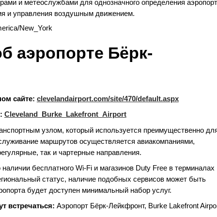
ерами и метеослужбами для однозначного определения аэропор
ия и управления воздушным движением.
erica/New_York
об аэропорте Бёрк-
ом сайте:
clevelandairport.com/site/470/default.aspx
:
Cleveland_Burke_Lakefront_Airport
анспортным узлом, который используется преимущественно дл
бслуживание маршрутов осуществляется авиакомпаниями,
егулярные, так и чартерные направления.
 наличии бесплатного Wi‑Fi и магазинов Duty Free в терминалах
егиональный статус, наличие подобных сервисов может быть
эропорта будет доступен минимальный набор услуг.
ут встречаться:
Аэропорт Бёрк-Лейкфронт, Burke Lakefront Airpor