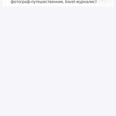
фотограф-путешественник, travel-журналист
Полезен ли материал?
Да
Нет
Загружаем оценки…
Не удалось сохранить ответ. Попробуйте ещё раз.
Россия