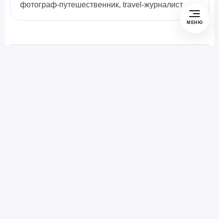
фотограф-путешественник, travel-журналист
МЕНЮ
Полезен ли материал?
Да
Нет
Загружаем оценки…
Не удалось сохранить ответ. Попробуйте ещё раз.