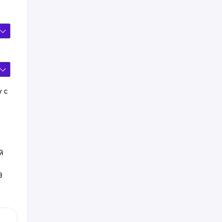
у с
й
9