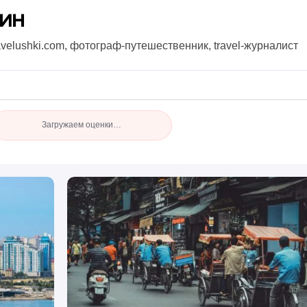
нин
avelushki.com, фотограф-путешественник, travel-журналист
Загружаем оценки…