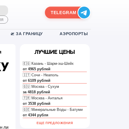
TELEGRAM
ИЯ
🛫 ЗА ГРАНИЦУ
АЭРОПОРТЫ
я
Лучшие цены
🇪🇬 Казань - Шарм-эш-Шейх
ку
от 4965 рублей
🇮🇹 Сочи - Неаполь
от 6109 рублей
🇬🇺 Москва - Сухум
за 4818 рублей
🇹🇷 Москва - Анталья
от 3538 рублей
🇬🇪 Минеральные Воды - Батуми
от 4344 рубля
ЕЩЕ ПРЕДЛОЖЕНИЯ
н ли