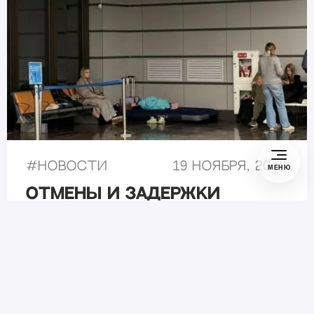
#
Новости
19 ноября, 2025
МЕНЮ
Отмены и задержки
рейсов в аэропорту Сочи
19 ноября 2025 года
Лучшие цены