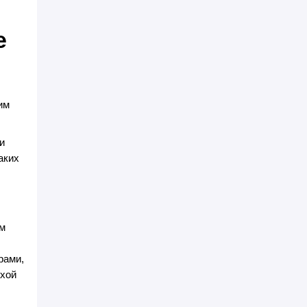
е
им
и
аких
ем
рами,
ухой