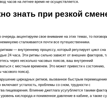
вод часов на летнее время не осуществляется.
жно знать при резкой смен
ю очередь акцентируем свое внимание на этих темах, то поговор
 неминуемо сталкиваются почти все путешественники.
ритмам — внутреннему процессу, который регулирует цикл сна 
дые 24 часа. Эти ритмы сильно зависят от внешних факторов, т
аетесь через несколько часовых поясов, ваш внутренний
ваться с местным временем. Это может привести к состоянию,
 часового пояса).
 нарушение циркадных ритмов, вызванное быстрым перемещени
 включают усталость, проблемы со сном, трудности с
тва пищеварения. Влияние джетлага усугубляется такими факто
 уровень кислорода и пониженное давление в кабине, а также с