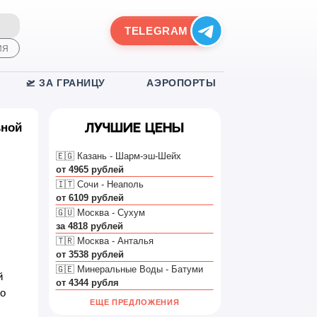
TELEGRAM
ИЯ
🛫 ЗА ГРАНИЦУ
АЭРОПОРТЫ
ьной
Лучшие цены
🇪🇬 Казань - Шарм-эш-Шейх
от 4965 рублей
🇮🇹 Сочи - Неаполь
от 6109 рублей
🇬🇺 Москва - Сухум
за 4818 рублей
🇹🇷 Москва - Анталья
от 3538 рублей
🇬🇪 Минеральные Воды - Батуми
й
от 4344 рубля
то
ЕЩЕ ПРЕДЛОЖЕНИЯ